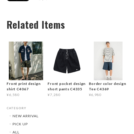
Related Items
Front print design
Front pocket design
Border color design
shirt C4067
short pants C4335
Tee C4369
¥6,580
¥7,280
¥6,980
CATEGORY
NEW ARRIVAL
PICK UP
ALL