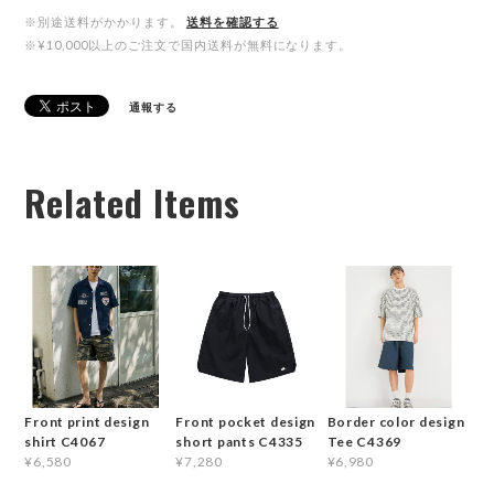
※別途送料がかかります。
送料を確認する
※¥10,000以上のご注文で国内送料が無料になります。
通報する
Related Items
Front print design
Front pocket design
Border color design
shirt C4067
short pants C4335
Tee C4369
¥6,580
¥7,280
¥6,980