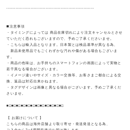
----------------------------------------------------------
◼️注意事項
・タイミングによっては 商品在庫切れにより注文キャンセルとさせ
ていただく恐れもございますので、予めご了承くださいませ。
・こちらは輸入品となります。日本製とは検品基準が異なる為、
新品未使用品でもごくわずかな汚れや傷がある場合もございま
す。
・商品の色味は、お手持ちのスマートフォンの画面によって実物と
若干異なる場合がございます。
・イメージ違いやサイズ・カラー交換等、お客さまご都合による交
換、返品は対応出来かねます。
・タグデザインは画像と異なる場合がございます。予めご了承くだ
さいませ。
■□■□■□■□■□■□■□■□■□■□■□■□
【 お届けについて 】
こちらの商品は海外店舗より取り寄せ・発送発送となる為、
ご入金から2~4週間前後でお届け致します。