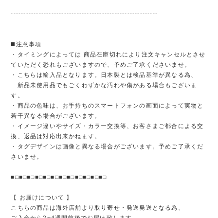
----------------------------------------------------------
◼️注意事項
・タイミングによっては 商品在庫切れにより注文キャンセルとさせ
ていただく恐れもございますので、予めご了承くださいませ。
・こちらは輸入品となります。日本製とは検品基準が異なる為、
新品未使用品でもごくわずかな汚れや傷がある場合もございま
す。
・商品の色味は、お手持ちのスマートフォンの画面によって実物と
若干異なる場合がございます。
・イメージ違いやサイズ・カラー交換等、お客さまご都合による交
換、返品は対応出来かねます。
・タグデザインは画像と異なる場合がございます。予めご了承くだ
さいませ。
■□■□■□■□■□■□■□■□■□■□■□■□
【 お届けについて 】
こちらの商品は海外店舗より取り寄せ・発送発送となる為、
ご入金から2~4週間前後でお届け致します。