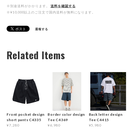
※別途送料がかかります。
送料を確認する
※¥10,000以上のご注文で国内送料が無料になります。
通報する
Related Items
Front pocket design
Border color design
Back letter design
short pants C4335
Tee C4369
Tee C4415
¥7,280
¥6,980
¥5,980