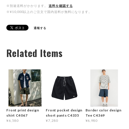
※別途送料がかかります。
送料を確認する
※¥10,000以上のご注文で国内送料が無料になります。
通報する
Related Items
Front print design
Front pocket design
Border color design
shirt C4067
short pants C4335
Tee C4369
¥6,580
¥7,280
¥6,980