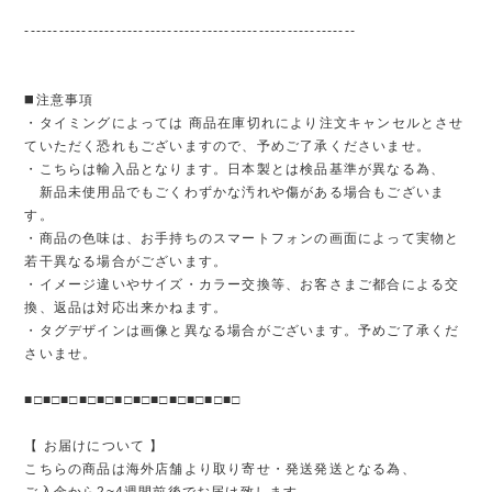
----------------------------------------------------------
◼️注意事項
・タイミングによっては 商品在庫切れにより注文キャンセルとさせ
ていただく恐れもございますので、予めご了承くださいませ。
・こちらは輸入品となります。日本製とは検品基準が異なる為、
新品未使用品でもごくわずかな汚れや傷がある場合もございま
す。
・商品の色味は、お手持ちのスマートフォンの画面によって実物と
若干異なる場合がございます。
・イメージ違いやサイズ・カラー交換等、お客さまご都合による交
換、返品は対応出来かねます。
・タグデザインは画像と異なる場合がございます。予めご了承くだ
さいませ。
■□■□■□■□■□■□■□■□■□■□■□■□
【 お届けについて 】
こちらの商品は海外店舗より取り寄せ・発送発送となる為、
ご入金から2~4週間前後でお届け致します。