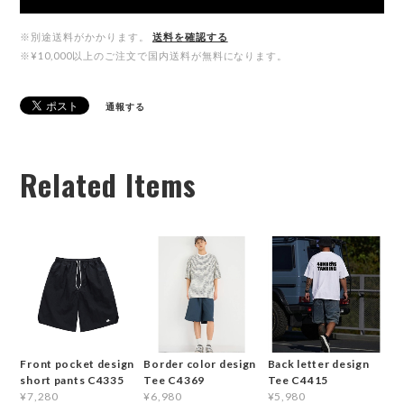
※別途送料がかかります。
送料を確認する
※¥10,000以上のご注文で国内送料が無料になります。
通報する
Related Items
Front pocket design
Border color design
Back letter design
short pants C4335
Tee C4369
Tee C4415
¥7,280
¥6,980
¥5,980