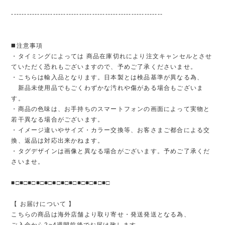
----------------------------------------------------------
◼️注意事項
・タイミングによっては 商品在庫切れにより注文キャンセルとさせ
ていただく恐れもございますので、予めご了承くださいませ。
・こちらは輸入品となります。日本製とは検品基準が異なる為、
新品未使用品でもごくわずかな汚れや傷がある場合もございま
す。
・商品の色味は、お手持ちのスマートフォンの画面によって実物と
若干異なる場合がございます。
・イメージ違いやサイズ・カラー交換等、お客さまご都合による交
換、返品は対応出来かねます。
・タグデザインは画像と異なる場合がございます。予めご了承くだ
さいませ。
■□■□■□■□■□■□■□■□■□■□■□■□
【 お届けについて 】
こちらの商品は海外店舗より取り寄せ・発送発送となる為、
ご入金から2~4週間前後でお届け致します。