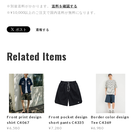
※別途送料がかかります。
送料を確認する
※¥10,000以上のご注文で国内送料が無料になります。
通報する
Related Items
Front print design
Front pocket design
Border color design
shirt C4067
short pants C4335
Tee C4369
¥6,580
¥7,280
¥6,980