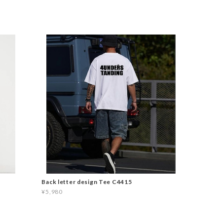
Back letter design Tee C4415
¥5,980