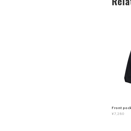
Rela
Front poc
¥7,280