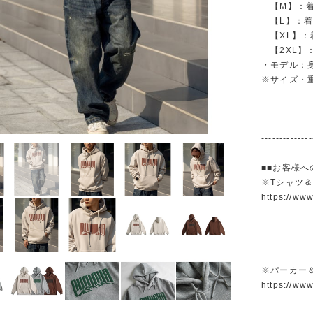
【M】：着丈 
【L】：着丈 
【XL】：着丈
【2XL】：着
・モデル：身
※サイズ・
--------------
■■お客様へ
※Tシャツ
https://ww
※パーカー
https://ww