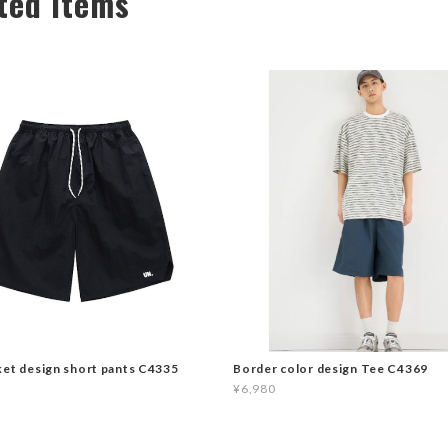
ted Items
ket design short pants C4335
Border color design Tee C4369
¥6,980