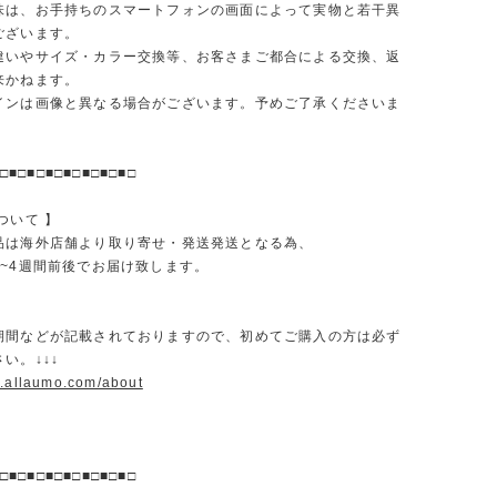
味は、お手持ちのスマートフォンの画面によって実物と若干異
ございます。
違いやサイズ・カラー交換等、お客さまご都合による交換、返
来かねます。
インは画像と異なる場合がございます。予めご了承くださいま
□■□■□■□■□■□■□■□
ついて 】
品は海外店舗より取り寄せ・発送発送となる為、
2~4週間前後でお届け致します。
期間などが記載されておりますので、初めてご購入の方は必ず
い。↓↓↓
w.allaumo.com/about
□■□■□■□■□■□■□■□