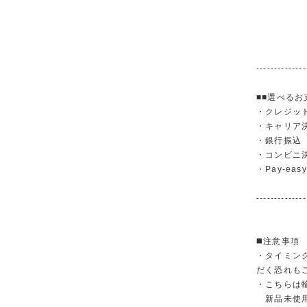
--------------
■■選べるお
・クレジットカ
・キャリア決済（
・銀行振
・コンビニ
・Pay-easy
--------------
◼️注意事項
・タイミン
だく恐れも
・こちらは
新品未使用