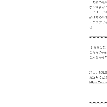
・商品の色
なる場合が
・イメージ
品は対応出
・タグデザ
せ。
■□■□■□■□■
【 お届けに
こちらの商
ご入金から
詳しい配送
お読みくださ
https://ww
■□■□■□■□■