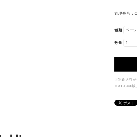
管理番号：C
種類
数量
※別途送料が
※¥10,0