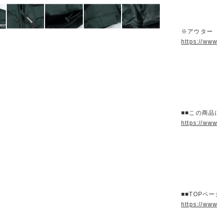
※アウター
https://ww
■■この商品
https://ww
■■TOPペ
https://ww