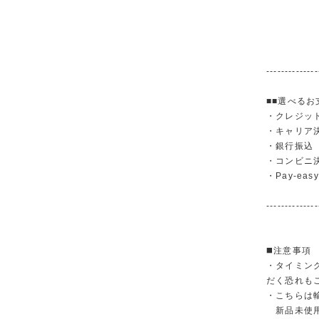
--------------
■■選べるお
・クレジットカ
・キャリア決済（
・銀行振
・コンビニ
・Pay-easy
--------------
◼️注意事項
・タイミン
だく恐れも
・こちらは
新品未使用