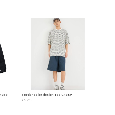
C4335
Border color design Tee C4369
¥6,980