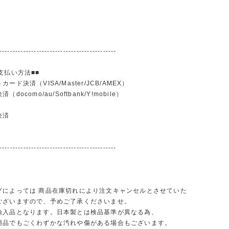
--------------------------------------------
支払い方法■■
ード決済（VISA/Master/JCB/AMEX）
docomo/au/Softbank/Y!mobile）
込
決済
--------------------------------------------
グによっては 商品在庫切れにより注文キャンセルとさせていた
ございますので、予めご了承くださいませ。
輸入品となります。日本製とは検品基準が異なる為、
品でもごくわずかな汚れや傷がある場合もございます。