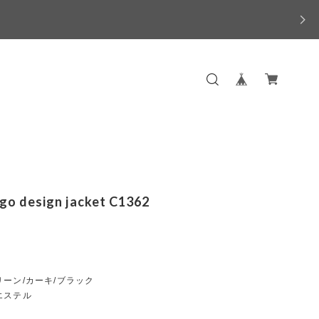
ogo design jacket C1362
ーン/カーキ/ブラック
エステル