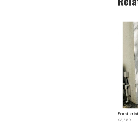
Rela
Front prin
¥6,580