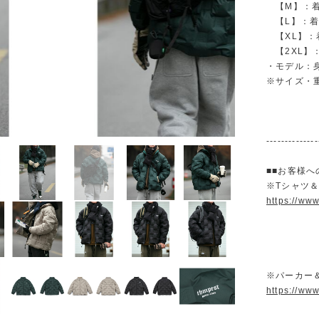
【M】：着丈 
【L】：着丈 
【XL】：着丈
【2XL】：着
・モデル：身
※サイズ・
--------------
■■お客様へ
※Tシャツ
https://ww
※パーカー
https://ww