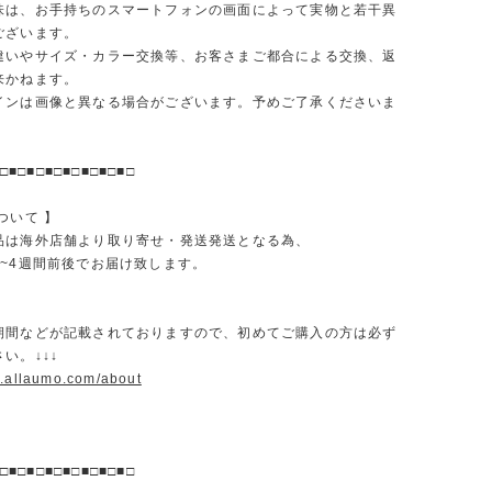
味は、お手持ちのスマートフォンの画面によって実物と若干異
ございます。
違いやサイズ・カラー交換等、お客さまご都合による交換、返
来かねます。
インは画像と異なる場合がございます。予めご了承くださいま
□■□■□■□■□■□■□■□
ついて 】
品は海外店舗より取り寄せ・発送発送となる為、
2~4週間前後でお届け致します。
期間などが記載されておりますので、初めてご購入の方は必ず
い。↓↓↓
w.allaumo.com/about
□■□■□■□■□■□■□■□