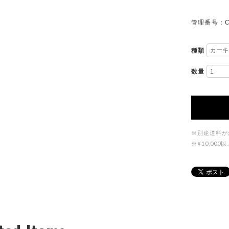
管理番号：C
種類
数量
※別途送料が
※¥10,0