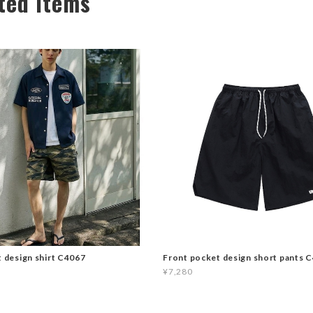
ted Items
t design shirt C4067
Front pocket design short pants 
¥7,280