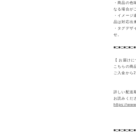
・商品の色
なる場合が
・イメージ
品は対応出
・タグデザ
せ。
■□■□■□■□■
【 お届けに
こちらの商
ご入金から
詳しい配送
お読みくださ
https://ww
■□■□■□■□■