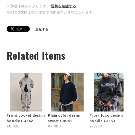
※別途送料がかかります。
送料を確認する
※¥10,000以上のご注文で国内送料が無料になります。
通報する
Related Items
Front pocket design
Plain color design
Front logo design
hoodie C3762
sweat C4081
hoodie C4191
¥8,480
¥7,980
¥7,980