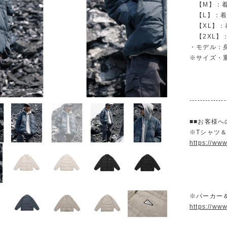
【M】：着丈 
【L】：着丈 
【XL】：着丈
【2XL】：着
・モデル：身
※サイズ・
--------------
■■お客様へ
※Tシャツ
https://ww
※パーカー
https://ww