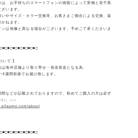
味は、お手持ちのスマートフォンの画面によって実物と若干異
ございます。
違いやサイズ・カラー交換等、お客さまご都合による交換、返
来かねます。
インは画像と異なる場合がございます。予めご了承くださいま
□■□■□■□■□■□■□■□
ついて 】
品は海外店舗より取り寄せ・発送発送となる為、
2~4週間前後でお届け致します。
期間などが記載されておりますので、初めてご購入の方は必ず
い。↓↓↓
w.allaumo.com/about
□■□■□■□■□■□■□■□