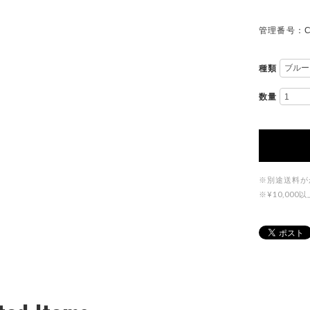
管理番号：C
種類
数量
※別途送料が
※¥10,0