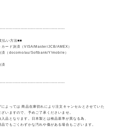
--------------------------------------------
支払い方法■■
ード決済（VISA/Master/JCB/AMEX）
docomo/au/Softbank/Y!mobile）
込
決済
--------------------------------------------
グによっては 商品在庫切れにより注文キャンセルとさせていた
ございますので、予めご了承くださいませ。
輸入品となります。日本製とは検品基準が異なる為、
品でもごくわずかな汚れや傷がある場合もございます。