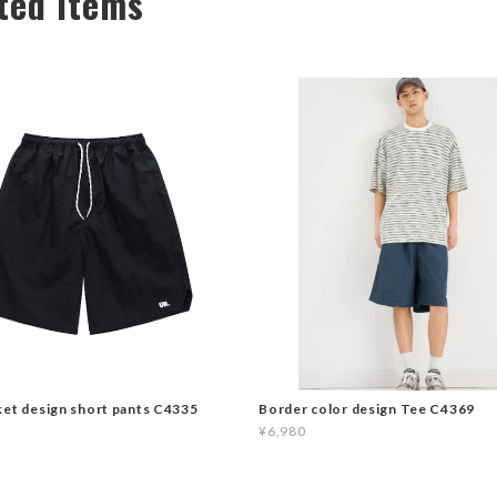
ted Items
ket design short pants C4335
Border color design Tee C4369
¥6,980