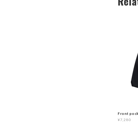
Rela
Front poc
¥7,280