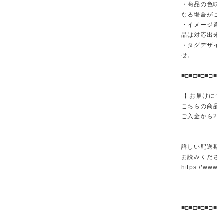
・商品の色
なる場合が
・イメージ
品は対応出
・タグデザ
せ。
■□■□■□■□■
【 お届けに
こちらの商
ご入金から
詳しい配送
お読みくださ
https://ww
■□■□■□■□■