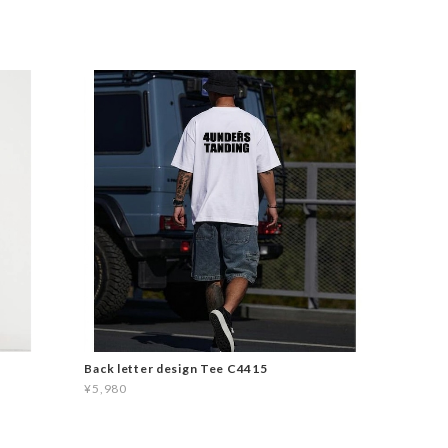
Back letter design Tee C4415
¥5,980