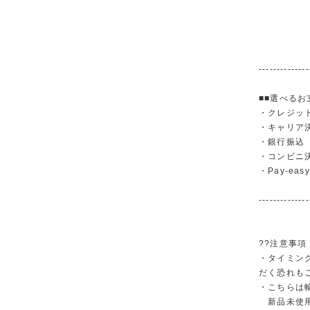
--------------
■■選べるお
・クレジットカ
・キャリア決済（
・銀行振
・コンビニ
・Pay-easy
--------------
??注意事項
・タイミン
だく恐れも
・こちらは
新品未使用