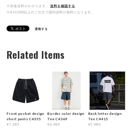
※別途送料がかかります。
送料を確認する
※¥10,000以上のご注文で国内送料が無料になります。
通報する
Related Items
Front pocket design
Border color design
Back letter design
short pants C4335
Tee C4369
Tee C4415
¥7,280
¥6,980
¥5,980