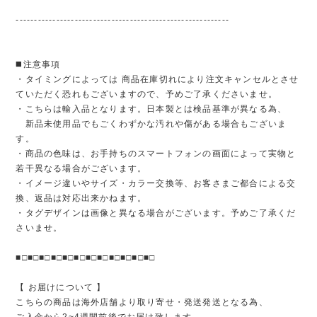
----------------------------------------------------------
◼️注意事項
・タイミングによっては 商品在庫切れにより注文キャンセルとさせ
ていただく恐れもございますので、予めご了承くださいませ。
・こちらは輸入品となります。日本製とは検品基準が異なる為、
新品未使用品でもごくわずかな汚れや傷がある場合もございま
す。
・商品の色味は、お手持ちのスマートフォンの画面によって実物と
若干異なる場合がございます。
・イメージ違いやサイズ・カラー交換等、お客さまご都合による交
換、返品は対応出来かねます。
・タグデザインは画像と異なる場合がございます。予めご了承くだ
さいませ。
■□■□■□■□■□■□■□■□■□■□■□■□
【 お届けについて 】
こちらの商品は海外店舗より取り寄せ・発送発送となる為、
ご入金から2~4週間前後でお届け致します。