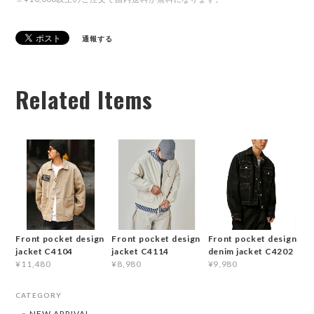
通報する
Related Items
Front pocket design
Front pocket design
Front pocket design
jacket C4104
jacket C4114
denim jacket C4202
¥11,480
¥8,980
¥9,980
CATEGORY
NEW ARRIVAL