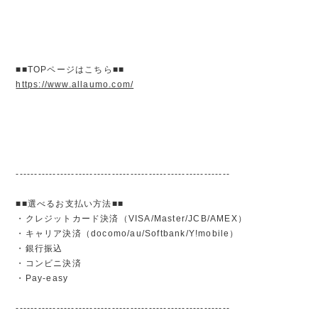
■■TOPページはこちら■■
https://www.allaumo.com/
----------------------------------------------------------
■■選べるお支払い方法■■
・クレジットカード決済（VISA/Master/JCB/AMEX）
・キャリア決済（docomo/au/Softbank/Y!mobile）
・銀行振込
・コンビニ決済
・Pay-easy
----------------------------------------------------------