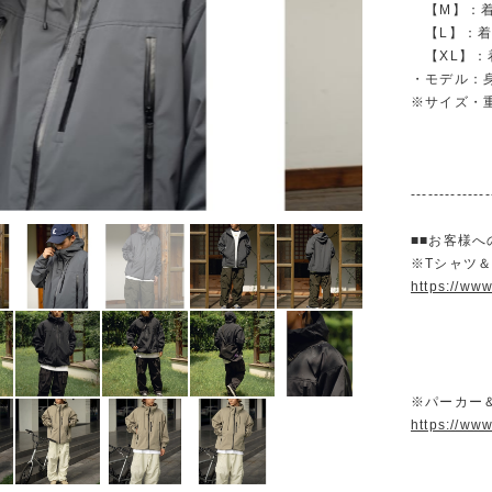
【M】：着丈 
【L】：着丈 
【XL】：着丈
・モデル：身
※サイズ・
--------------
■■お客様へ
※Tシャツ
https://ww
※パーカー
https://ww