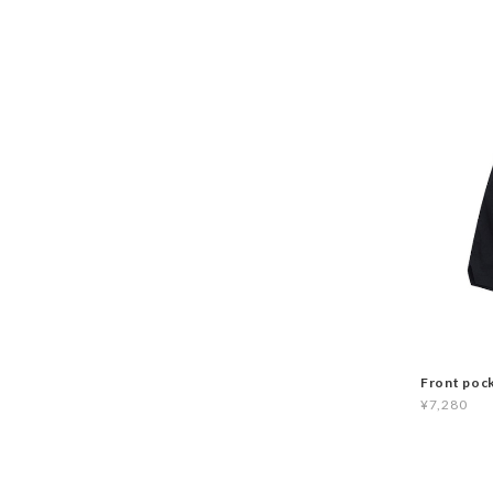
Front poc
¥7,280