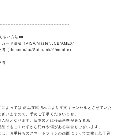
--------------------------------------------
支払い方法■■
ード決済（VISA/Master/JCB/AMEX）
docomo/au/Softbank/Y!mobile）
込
決済
--------------------------------------------
グによっては 商品在庫切れにより注文キャンセルとさせていた
ございますので、予めご了承くださいませ。
輸入品となります。日本製とは検品基準が異なる為、
品でもごくわずかな汚れや傷がある場合もございます。
味は、お手持ちのスマートフォンの画面によって実物と若干異