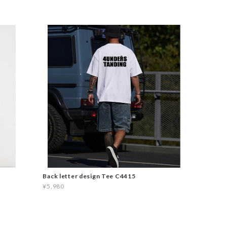
Back letter design Tee C4415
¥5,980