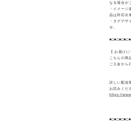
なる場合が
・イメージ
品は対応出
・タグデザ
せ。
■□■□■□■□■
【 お届けに
こちらの商
ご入金から
詳しい配送
お読みくださ
https://ww
■□■□■□■□■