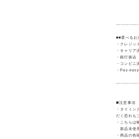
--------------
■■選べるお
・クレジットカ
・キャリア決済（
・銀行振
・コンビニ
・Pay-easy
--------------
◼️注意事項
・タイミン
だく恐れも
・こちらは
新品未使用
・商品の色