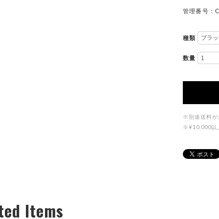
管理番号：C
種類
数量
※別途送料が
※¥10,0
ted Items