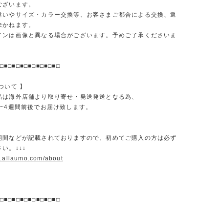
ございます。
違いやサイズ・カラー交換等、お客さまご都合による交換、返
来かねます。
インは画像と異なる場合がございます。予めご了承くださいま
□■□■□■□■□■□■□■□
ついて 】
品は海外店舗より取り寄せ・発送発送となる為、
2~4週間前後でお届け致します。
期間などが記載されておりますので、初めてご購入の方は必ず
い。↓↓↓
w.allaumo.com/about
□■□■□■□■□■□■□■□