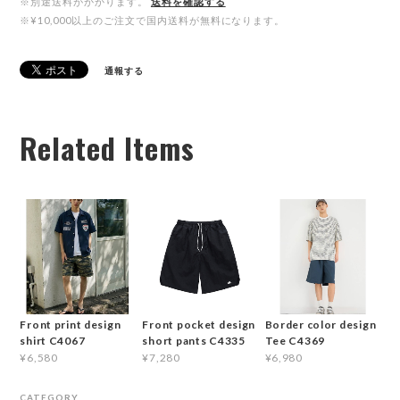
※別途送料がかかります。
送料を確認する
※¥10,000以上のご注文で国内送料が無料になります。
通報する
Related Items
Front print design
Front pocket design
Border color design
shirt C4067
short pants C4335
Tee C4369
¥6,580
¥7,280
¥6,980
CATEGORY