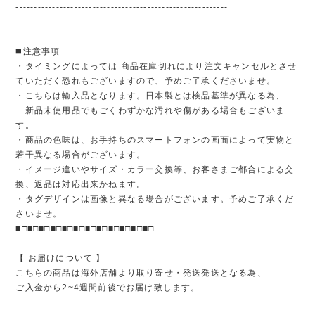
----------------------------------------------------------
◼️注意事項
・タイミングによっては 商品在庫切れにより注文キャンセルとさせ
ていただく恐れもございますので、予めご了承くださいませ。
・こちらは輸入品となります。日本製とは検品基準が異なる為、
新品未使用品でもごくわずかな汚れや傷がある場合もございま
す。
・商品の色味は、お手持ちのスマートフォンの画面によって実物と
若干異なる場合がございます。
・イメージ違いやサイズ・カラー交換等、お客さまご都合による交
換、返品は対応出来かねます。
・タグデザインは画像と異なる場合がございます。予めご了承くだ
さいませ。
■□■□■□■□■□■□■□■□■□■□■□■□
【 お届けについて 】
こちらの商品は海外店舗より取り寄せ・発送発送となる為、
ご入金から2~4週間前後でお届け致します。