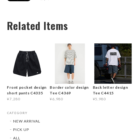
Related Items
Front pocket design
Border color design
Back letter design
short pants C4335
Tee C4369
Tee C4415
¥7,280
¥6,980
¥5,980
CATEGORY
NEW ARRIVAL
PICK UP
ALL