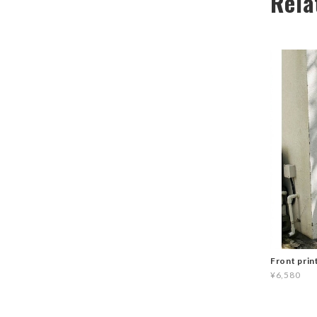
Rela
Front prin
¥6,580