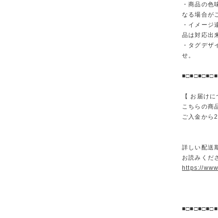
・商品の色
なる場合が
・イメージ
品は対応出
・タグデザ
せ。
■□■□■□■□■
【 お届けに
こちらの商
ご入金から
詳しい配送
お読みくださ
https://ww
■□■□■□■□■