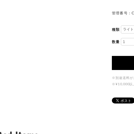
管理番号：C
種類
数量
※別途送料が
※¥10,0