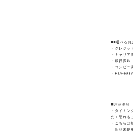
--------------
■■選べるお
・クレジットカ
・キャリア決済（
・銀行振
・コンビニ
・Pay-easy
--------------
◼️注意事項
・タイミン
だく恐れも
・こちらは
新品未使用