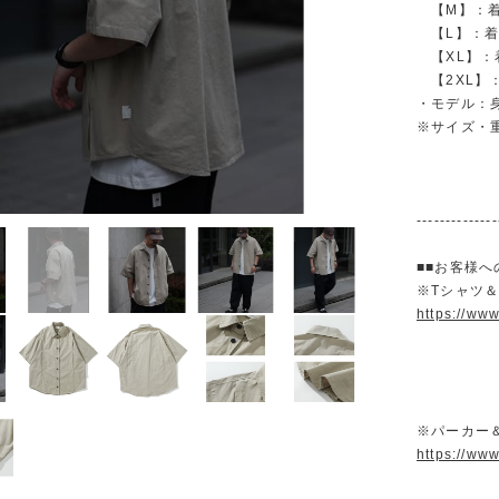
【M】：着丈 
【L】：着丈 
【XL】：着丈
【2XL】：着
・モデル：身長
※サイズ・
--------------
■■お客様へ
※Tシャツ
https://ww
※パーカー
https://ww