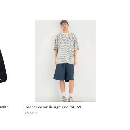
C4335
Border color design Tee C4369
¥6,980