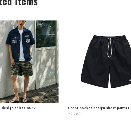
ted Items
t design shirt C4067
Front pocket design short pants 
¥7,280