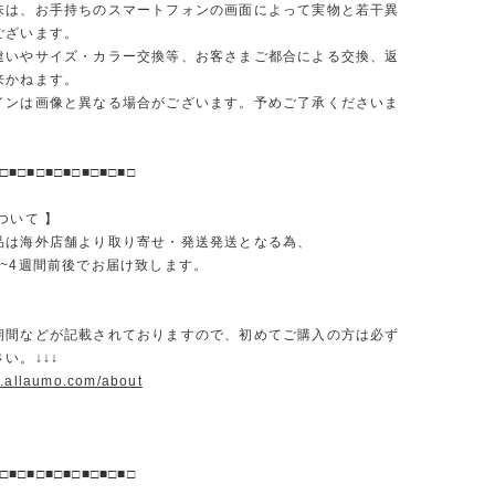
味は、お手持ちのスマートフォンの画面によって実物と若干異
ございます。
違いやサイズ・カラー交換等、お客さまご都合による交換、返
来かねます。
インは画像と異なる場合がございます。予めご了承くださいま
□■□■□■□■□■□■□■□
ついて 】
品は海外店舗より取り寄せ・発送発送となる為、
2~4週間前後でお届け致します。
期間などが記載されておりますので、初めてご購入の方は必ず
い。↓↓↓
w.allaumo.com/about
□■□■□■□■□■□■□■□