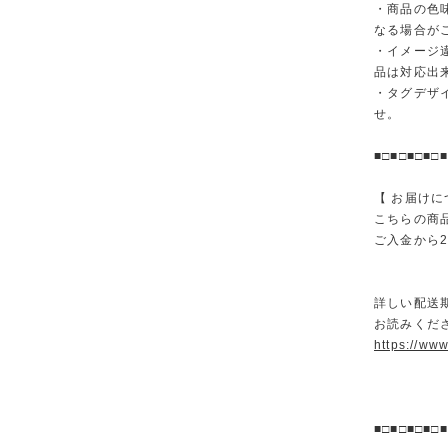
・商品の色
なる場合が
・イメージ
品は対応出
・タグデザ
せ。
■□■□■□■□■
【 お届けに
こちらの商
ご入金から
詳しい配送
お読みくださ
https://ww
■□■□■□■□■