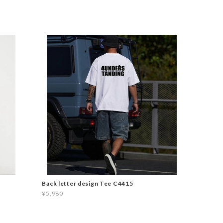
Back letter design Tee C4415
¥5,980