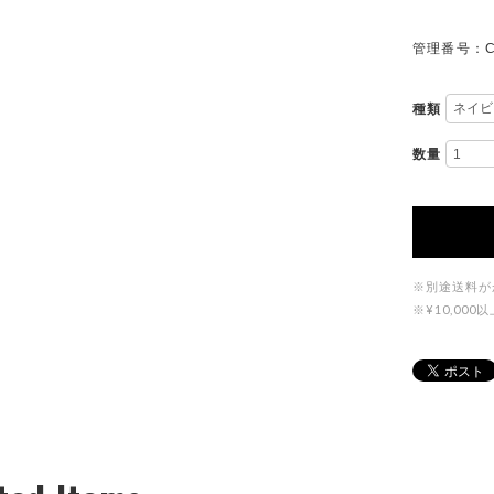
管理番号：C
種類
数量
※別途送料が
※¥10,0