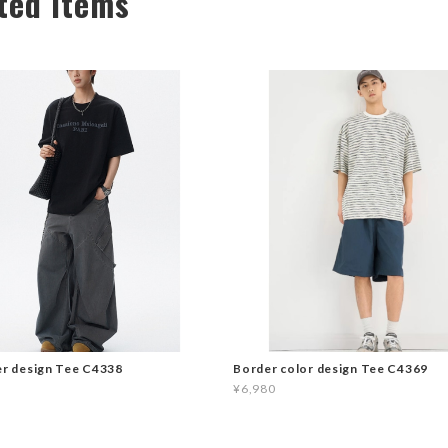
ted Items
er design Tee C4338
Border color design Tee C4369
¥6,980