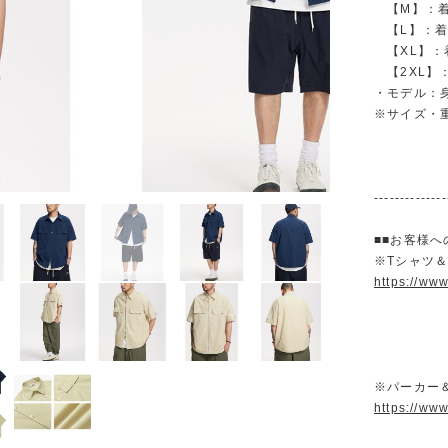
【M】：着丈 
【L】：着丈 
【XL】：着丈
【2XL】：着
・モデル：身長
※サイズ・
--------------
■■お客様へ
※Tシャツ
https://ww
※パーカー
https://ww