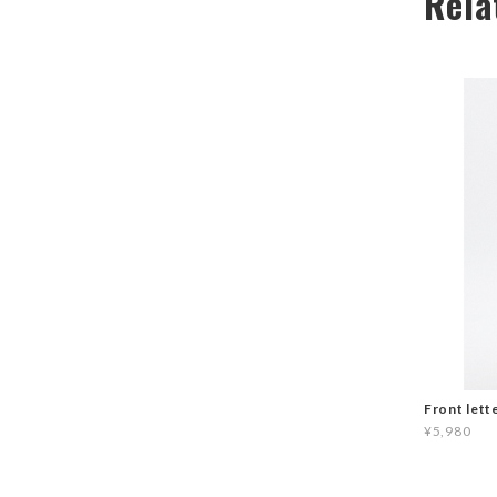
Rela
Front lett
¥5,980