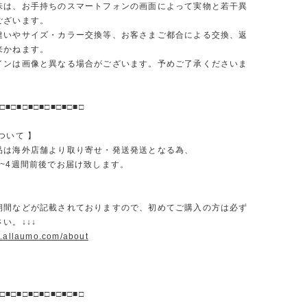
味は、お手持ちのスマートフォンの画面によって実物と若干異
ございます。
違いやサイズ・カラー交換等、お客さまご都合による交換、返
来かねます。
インは画像と異なる場合がございます。予めご了承くださいま
□■□■□■□■□■□■□■□
ついて 】
品は海外店舗より取り寄せ・発送発送となる為、
2~4週間前後でお届け致します。
期間などが記載されておりますので、初めてご購入の方は必ず
い。↓↓↓
w.allaumo.com/about
□■□■□■□■□■□■□■□