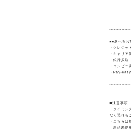
--------------
■■選べるお
・クレジットカ
・キャリア決済（
・銀行振
・コンビニ
・Pay-easy
--------------
◼️注意事項
・タイミン
だく恐れも
・こちらは
新品未使用