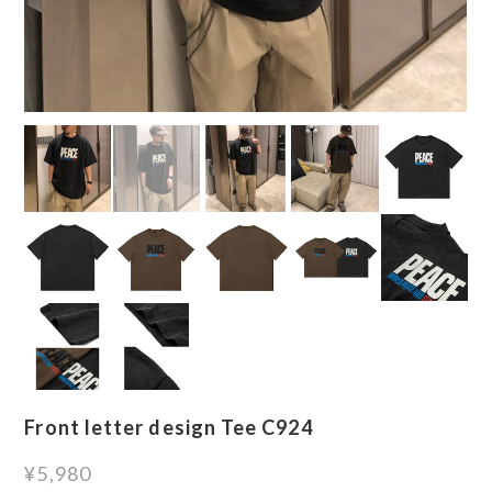
Front letter design Tee C924
¥5,980