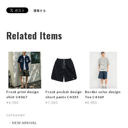
通報する
Related Items
Front print design
Front pocket design
Border color design
shirt C4067
short pants C4335
Tee C4369
¥6,580
¥7,280
¥6,980
CATEGORY
NEW ARRIVAL