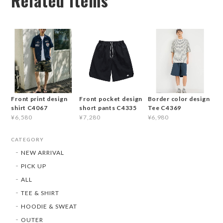
Related Items
Front print design
Front pocket design
Border color design
shirt C4067
short pants C4335
Tee C4369
¥6,580
¥7,280
¥6,980
CATEGORY
NEW ARRIVAL
PICK UP
ALL
TEE & SHIRT
HOODIE & SWEAT
OUTER