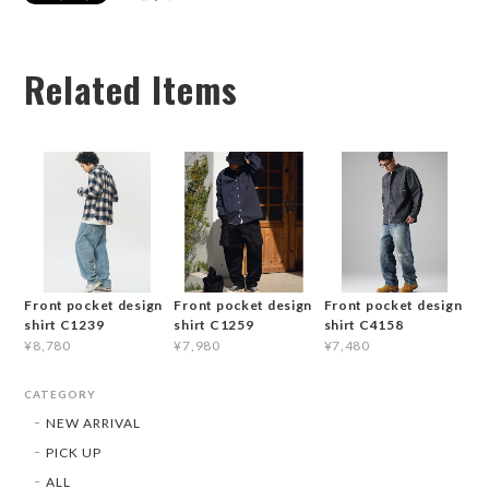
Related Items
Front pocket design
Front pocket design
Front pocket design
shirt C1239
shirt C1259
shirt C4158
¥8,780
¥7,980
¥7,480
CATEGORY
NEW ARRIVAL
PICK UP
ALL