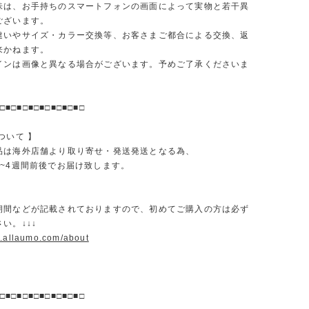
味は、お手持ちのスマートフォンの画面によって実物と若干異
ございます。
違いやサイズ・カラー交換等、お客さまご都合による交換、返
来かねます。
インは画像と異なる場合がございます。予めご了承くださいま
□■□■□■□■□■□■□■□
ついて 】
品は海外店舗より取り寄せ・発送発送となる為、
2~4週間前後でお届け致します。
期間などが記載されておりますので、初めてご購入の方は必ず
い。↓↓↓
w.allaumo.com/about
□■□■□■□■□■□■□■□