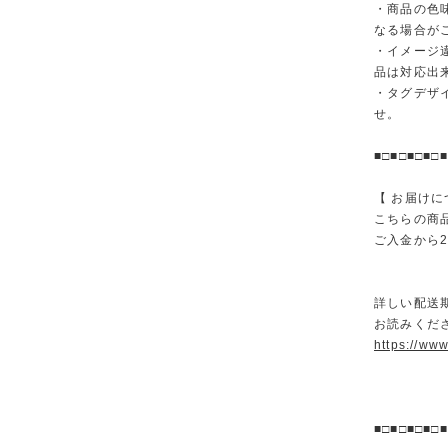
・商品の色
なる場合が
・イメージ
品は対応出
・タグデザ
せ。
■□■□■□■□■
【 お届けに
こちらの商
ご入金から
詳しい配送
お読みくださ
https://ww
■□■□■□■□■