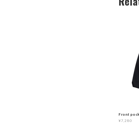
Rela
Front poc
¥7,280