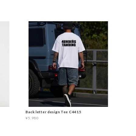
Back letter design Tee C4415
¥5,980