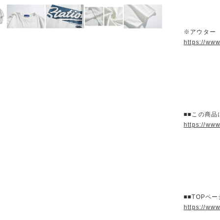
※アウター
https://ww
■■この商品
https://ww
■■TOPペ
https://ww