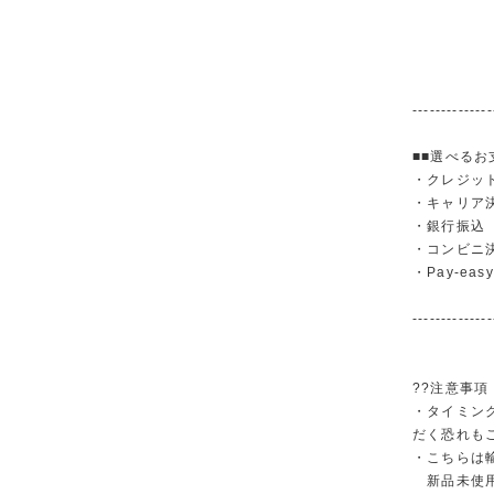
--------------
■■選べるお
・クレジットカ
・キャリア決済（
・銀行振
・コンビニ
・Pay-easy
--------------
??注意事項
・タイミン
だく恐れも
・こちらは
新品未使用