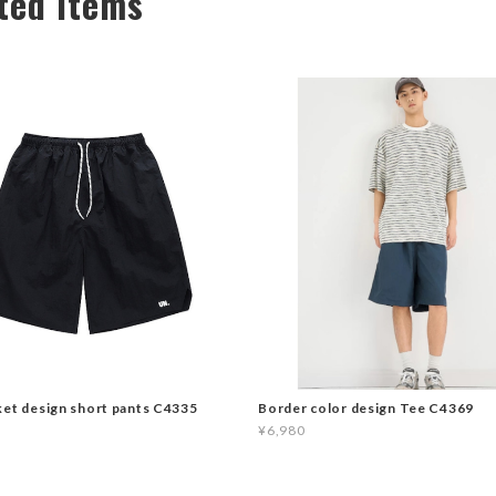
ted Items
ket design short pants C4335
Border color design Tee C4369
¥6,980