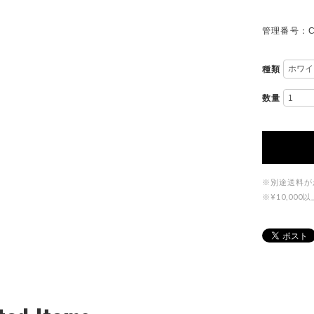
管理番号：C
種類
数量
※別途送料が
※¥10,0