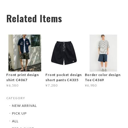
Related Items
Front print design
Front pocket design
Border color design
shirt C4067
short pants C4335
Tee C4369
¥6,580
¥7,280
¥6,980
CATEGORY
NEW ARRIVAL
PICK UP
ALL