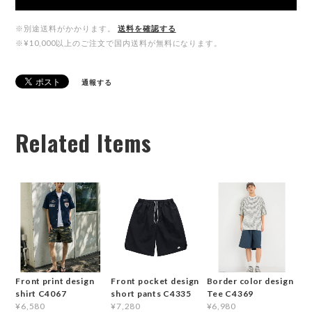
※別途送料がかかります。
送料を確認する
※¥10,000以上のご注文で国内送料が無料になります。
通報する
Related Items
Front print design
Front pocket design
Border color design
shirt C4067
short pants C4335
Tee C4369
¥6,580
¥7,280
¥6,980