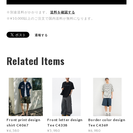
※別途送料がかかります。
送料を確認する
※¥10,000以上のご注文で国内送料が無料になります。
通報する
Related Items
Front print design
Front letter design
Border color design
shirt C4067
Tee C4338
Tee C4369
¥6,580
¥5,980
¥6,980