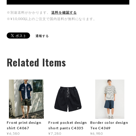
※別途送料がかかります。
送料を確認する
※¥10,000以上のご注文で国内送料が無料になります。
通報する
Related Items
Front print design
Front pocket design
Border color design
shirt C4067
short pants C4335
Tee C4369
¥6,580
¥7,280
¥6,980