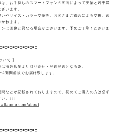
味は、お手持ちのスマートフォンの画面によって実物と若干異
ございます。
違いやサイズ・カラー交換等、お客さまご都合による交換、返
来かねます。
インは画像と異なる場合がございます。予めご了承くださいま
□■□■□■□■□■□■□■□
ついて 】
品は海外店舗より取り寄せ・発送発送となる為、
2~4週間前後でお届け致します。
期間などが記載されておりますので、初めてご購入の方は必ず
い。↓↓↓
w.allaumo.com/about
□■□■□■□■□■□■□■□