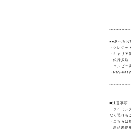
--------------
■■選べるお
・クレジットカ
・キャリア決済（
・銀行振
・コンビニ
・Pay-easy
--------------
◼️注意事項
・タイミン
だく恐れも
・こちらは
新品未使用