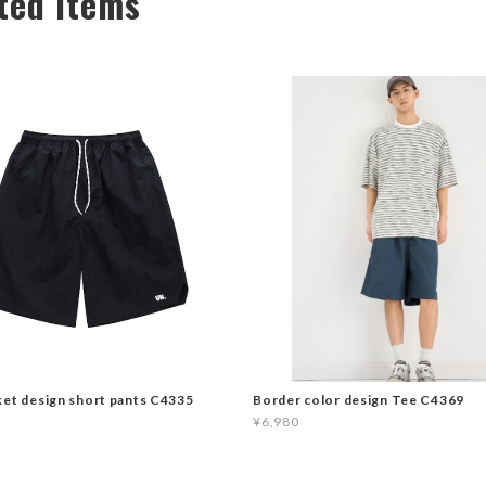
ted Items
ket design short pants C4335
Border color design Tee C4369
¥6,980