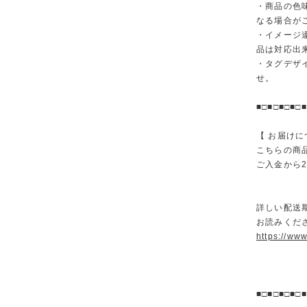
・商品の色
なる場合が
・イメージ
品は対応出
・タグデザ
せ。
■□■□■□■□■
【 お届けに
こちらの商
ご入金から
詳しい配送
お読みくださ
https://ww
■□■□■□■□■