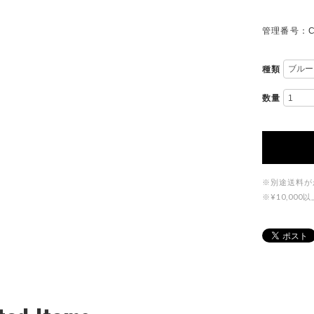
管理番号：C
種類
数量
※別途送料が
※¥10,0