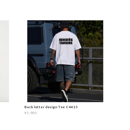
Back letter design Tee C4415
¥5,980