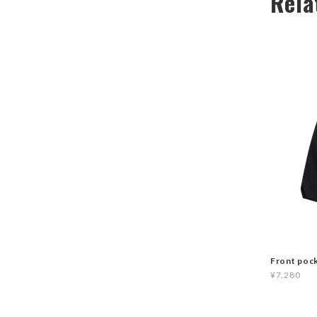
Rela
Front poc
¥7,280