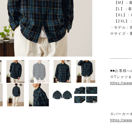
【M】：着丈 
【L】：着丈 
【XL】：着丈
【2XL】：着
・モデル：身長
※サイズ・
--------------
■■お客様へ
※Tシャツ
https://ww
※パーカー
https://ww