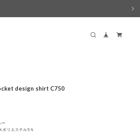
ocket design shirt C750
ルー
％ポリエステル5％