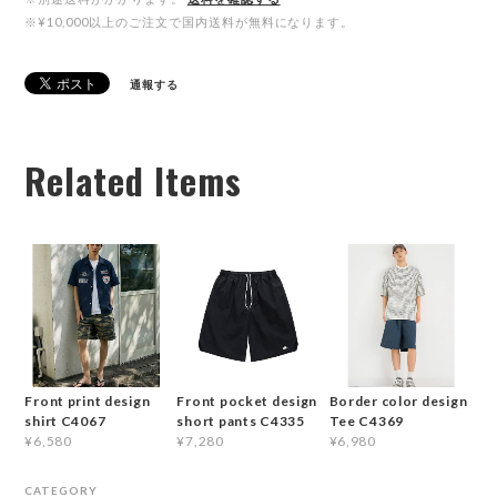
※¥10,000以上のご注文で国内送料が無料になります。
通報する
Related Items
Front print design
Front pocket design
Border color design
shirt C4067
short pants C4335
Tee C4369
¥6,580
¥7,280
¥6,980
CATEGORY