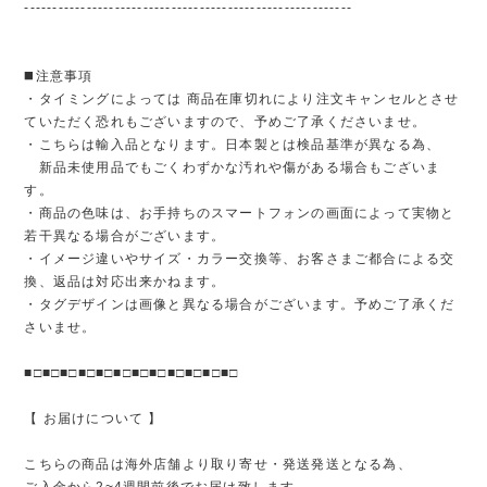
----------------------------------------------------------
◼️注意事項
・タイミングによっては 商品在庫切れにより注文キャンセルとさせ
ていただく恐れもございますので、予めご了承くださいませ。
・こちらは輸入品となります。日本製とは検品基準が異なる為、
新品未使用品でもごくわずかな汚れや傷がある場合もございま
す。
・商品の色味は、お手持ちのスマートフォンの画面によって実物と
若干異なる場合がございます。
・イメージ違いやサイズ・カラー交換等、お客さまご都合による交
換、返品は対応出来かねます。
・タグデザインは画像と異なる場合がございます。予めご了承くだ
さいませ。
■□■□■□■□■□■□■□■□■□■□■□■□
【 お届けについて 】
こちらの商品は海外店舗より取り寄せ・発送発送となる為、
ご入金から2~4週間前後でお届け致します。