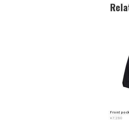
Rela
Front poc
¥7,280