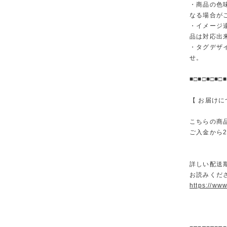
・商品の色
なる場合が
・イメージ
品は対応出
・タグデザ
せ。
■□■□■□■□■
【 お届けに
こちらの商
ご入金から
詳しい配送
お読みくださ
https://ww