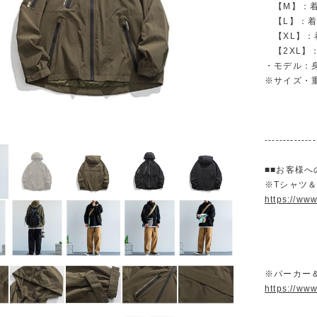
【M】：着丈 
【L】：着丈 
【XL】：着丈
【2XL】：着
・モデル：身
※サイズ・
--------------
■■お客様へ
※Tシャツ
https://ww
※パーカー
https://ww