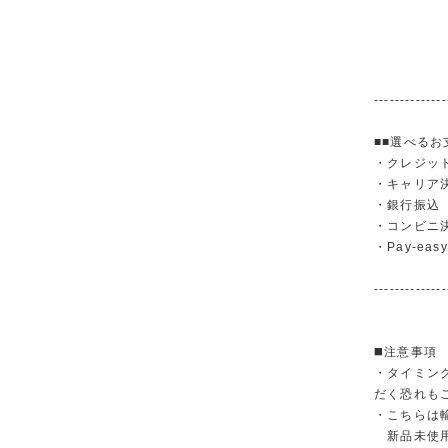
--------------
■■選べるお
・クレジットカ
・キャリア決済（
・銀行振
・コンビニ
・Pay-easy
--------------
◼️注意事項
・タイミン
だく恐れも
・こちらは
新品未使用