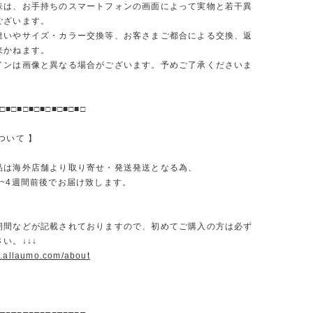
味は、お手持ちのスマートフォンの画面によって実物と若干異
ございます。
違いやサイズ・カラー交換等、お客さまご都合による交換、返
来かねます。
インは画像と異なる場合がございます。予めご了承くださいま
□■□■□■□■□■□■□■□
ついて 】
品は海外店舗より取り寄せ・発送発送となる為、
2~4週間前後でお届け致します。
期間などが記載されておりますので、初めてご購入の方は必ず
い。↓↓↓
w.allaumo.com/about