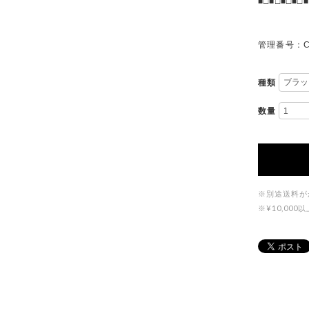
■□■□■□■□■
管理番号：C
種類
数量
※別途送料が
※¥10,0