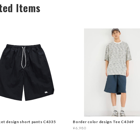
ted Items
ket design short pants C4335
Border color design Tee C4369
¥6,980