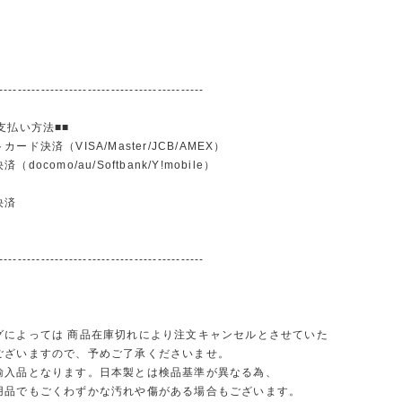
--------------------------------------------
支払い方法■■
ード決済（VISA/Master/JCB/AMEX）
docomo/au/Softbank/Y!mobile）
込
決済
--------------------------------------------
グによっては 商品在庫切れにより注文キャンセルとさせていた
ございますので、予めご了承くださいませ。
輸入品となります。日本製とは検品基準が異なる為、
品でもごくわずかな汚れや傷がある場合もございます。