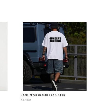
Back letter design Tee C4415
¥5,980