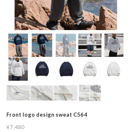
Front logo design sweat C564
¥7,480