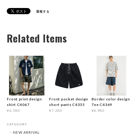
通報する
Related Items
Front print design
Front pocket design
Border color design
shirt C4067
short pants C4335
Tee C4369
¥6,580
¥7,280
¥6,980
CATEGORY
NEW ARRIVAL