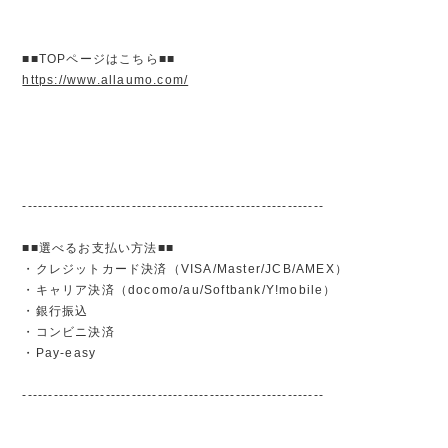
■■TOPページはこちら■■
https://www.allaumo.com/
----------------------------------------------------------
■■選べるお支払い方法■■
・クレジットカード決済（VISA/Master/JCB/AMEX）
・キャリア決済（docomo/au/Softbank/Y!mobile）
・銀行振込
・コンビニ決済
・Pay-easy
----------------------------------------------------------