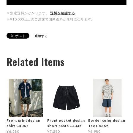
※別途送料がかかります。
送料を確認する
※¥10,000以上のご注文で国内送料が無料になります。
通報する
Related Items
Front print design
Front pocket design
Border color design
shirt C4067
short pants C4335
Tee C4369
¥6,580
¥7,280
¥6,980