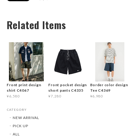
Related Items
Front print design
Front pocket design
Border color design
shirt C4067
short pants C4335
Tee C4369
¥6,580
¥7,280
¥6,980
CATEGORY
NEW ARRIVAL
PICK UP
ALL