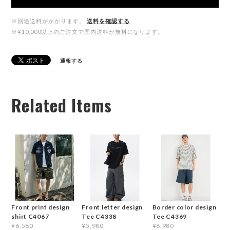
※別途送料がかかります。
送料を確認する
※¥10,000以上のご注文で国内送料が無料になります。
通報する
Related Items
Front print design
Front letter design
Border color design
shirt C4067
Tee C4338
Tee C4369
¥6,580
¥5,980
¥6,980