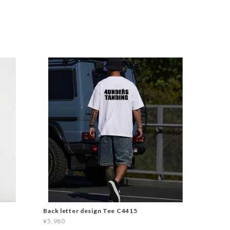
Back letter design Tee C4415
¥5,980