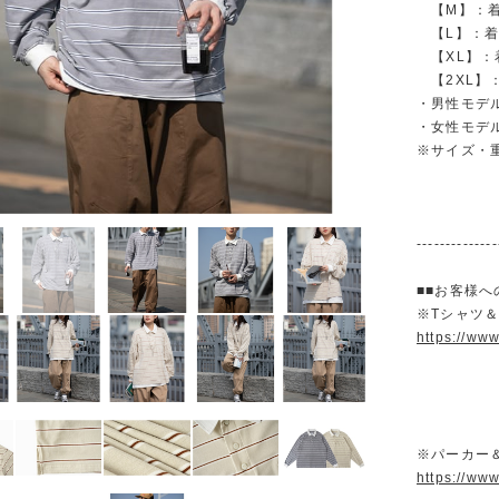
【M】：着丈 
【L】：着丈 
【XL】：着丈
【2XL】：着
・男性モデル
・女性モデル
※サイズ・
--------------
■■お客様へ
※Tシャツ
https://ww
※パーカー
https://ww