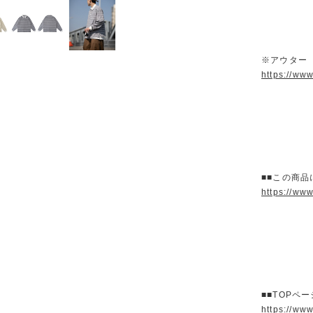
※アウター
https://ww
■■この商品
https://ww
■■TOPペ
https://ww