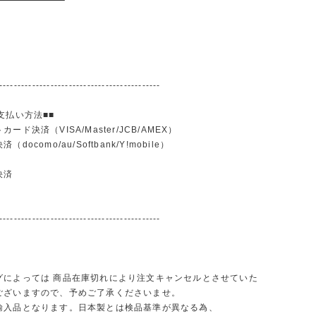
--------------------------------------------
支払い方法■■
ード決済（VISA/Master/JCB/AMEX）
docomo/au/Softbank/Y!mobile）
込
決済
--------------------------------------------
グによっては 商品在庫切れにより注文キャンセルとさせていた
ございますので、予めご了承くださいませ。
輸入品となります。日本製とは検品基準が異なる為、