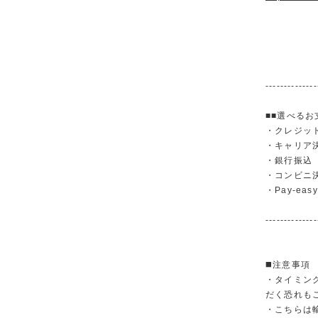
--------------
■■選べるお
・クレジットカ
・キャリア決済（
・銀行振
・コンビニ
・Pay-easy
--------------
◼️注意事項
・タイミン
だく恐れも
・こちらは