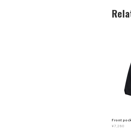
Rela
Front poc
¥7,280