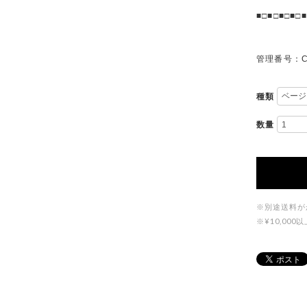
■□■□■□■□■
管理番号：C
種類
数量
※別途送料が
※¥10,0