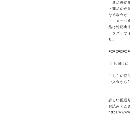
新品未使用
・商品の色
なる場合が
・イメージ
品は対応出
・タグデザ
せ。
■□■□■□■□■
【 お届けに
こちらの商
ご入金から
詳しい配送
お読みくださ
https://ww