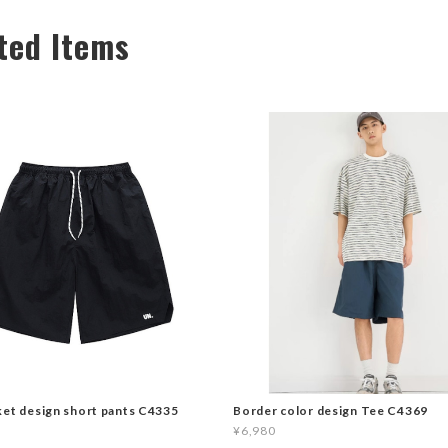
ted Items
ket design short pants C4335
Border color design Tee C4369
¥6,980