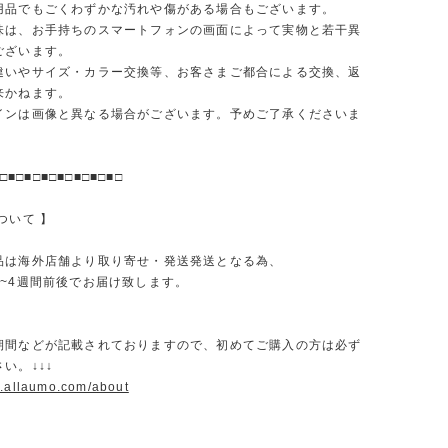
品でもごくわずかな汚れや傷がある場合もございます。
味は、お手持ちのスマートフォンの画面によって実物と若干異
ございます。
違いやサイズ・カラー交換等、お客さまご都合による交換、返
来かねます。
インは画像と異なる場合がございます。予めご了承くださいま
□■□■□■□■□■□■□■□
ついて 】
品は海外店舗より取り寄せ・発送発送となる為、
2~4週間前後でお届け致します。
期間などが記載されておりますので、初めてご購入の方は必ず
い。↓↓↓
w.allaumo.com/about