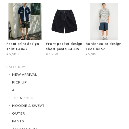
Front print design
Front pocket design
Border color design
shirt C4067
short pants C4335
Tee C4369
¥6,580
¥7,280
¥6,980
CATEGORY
NEW ARRIVAL
PICK UP
ALL
TEE & SHIRT
HOODIE & SWEAT
OUTER
PANTS
ACCESOORIES