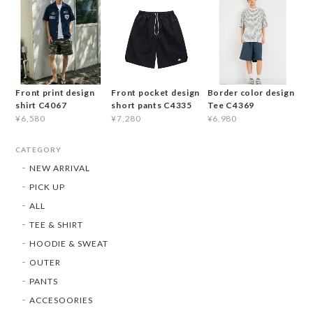
Front print design
Front pocket design
Border color design
shirt C4067
short pants C4335
Tee C4369
¥6,580
¥7,280
¥6,980
CATEGORY
NEW ARRIVAL
PICK UP
ALL
TEE & SHIRT
HOODIE & SWEAT
OUTER
PANTS
ACCESOORIES