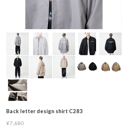
Back letter design shirt C283
¥7,680