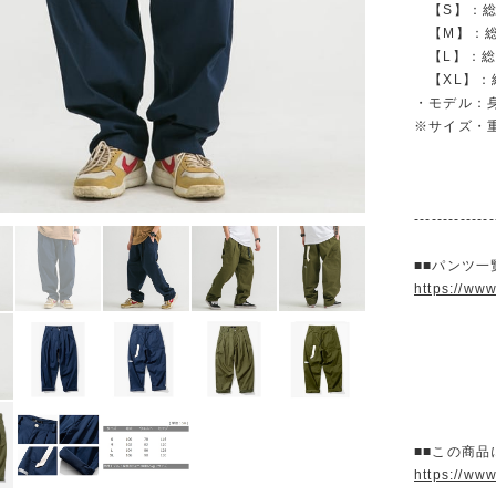
【S】：総丈 
【M】：総丈 
【L】：総丈 
【XL】：総丈
・モデル：身長
※サイズ・
--------------
■■パンツ一
https://ww
■■この商品
https://ww