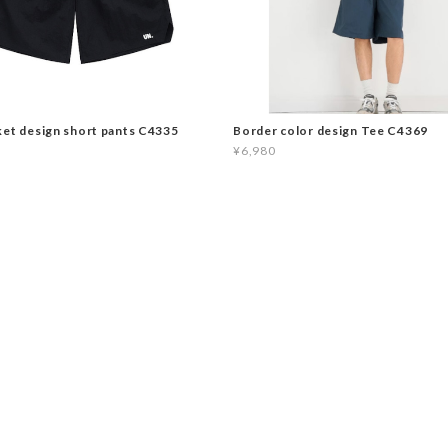
ket design short pants C4335
Border color design Tee C4369
¥6,980