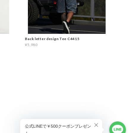
Back letter design Tee C4415
¥5,980