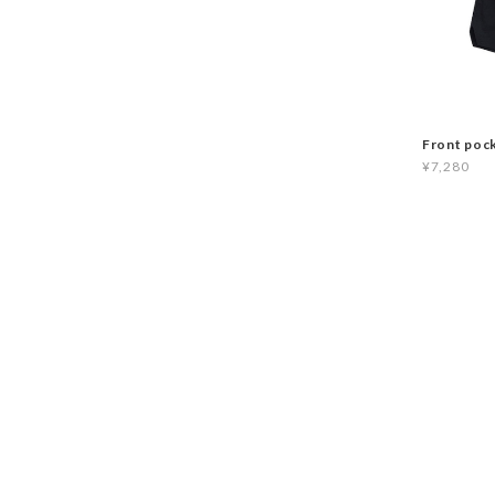
Front poc
¥7,280