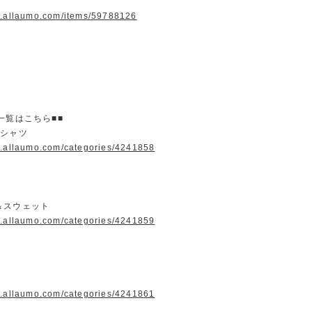
w.allaumo.com/items/59788126
一覧はこちら■■
＆シャツ
w.allaumo.com/categories/4241858
＆スウェット
w.allaumo.com/categories/4241859
w.allaumo.com/categories/4241861