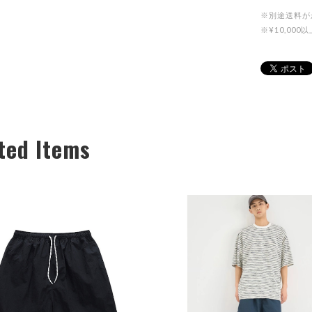
※別途送料が
※¥10,0
ted Items