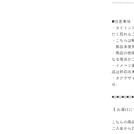
--------------
◼️注意事項
・タイミン
だく恐れも
・こちらは
新品未使用
・商品の色
なる場合が
・イメージ
品は対応出
・タグデザ
せ。
■□■□■□■□■
【 お届けに
こちらの商
ご入金から