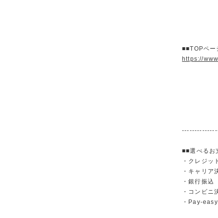
■■TOPペ
https://ww
--------------
■■選べるお
・クレジットカ
・キャリア決済（
・銀行振
・コンビニ
・Pay-easy