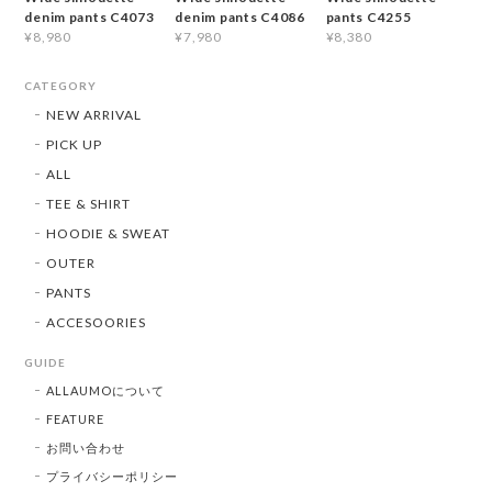
denim pants C4073
denim pants C4086
pants C4255
¥8,980
¥7,980
¥8,380
CATEGORY
NEW ARRIVAL
PICK UP
ALL
TEE & SHIRT
HOODIE & SWEAT
OUTER
PANTS
ACCESOORIES
GUIDE
ALLAUMOについて
FEATURE
お問い合わせ
プライバシーポリシー