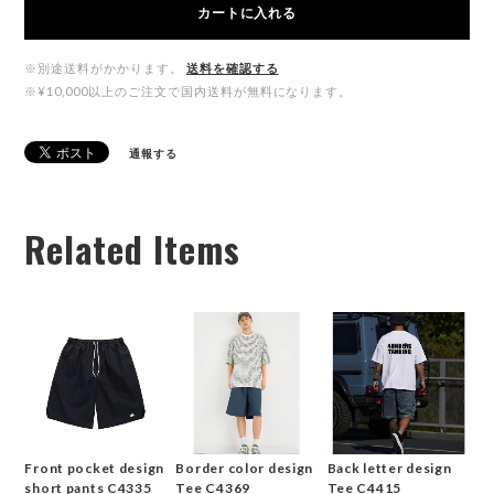
カートに入れる
※別途送料がかかります。
送料を確認する
※¥10,000以上のご注文で国内送料が無料になります。
通報する
Related Items
Front pocket design
Border color design
Back letter design
short pants C4335
Tee C4369
Tee C4415