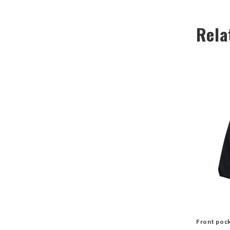
Rela
Front poc