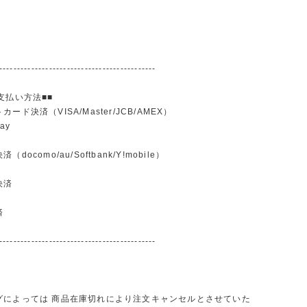
--------------------------------------------
支払い方法■■
ード決済（VISA/Master/JCB/AMEX）
ay
docomo/au/Softbank/Y!mobile）
込
決済
済
--------------------------------------------
グによっては 商品在庫切れにより注文キャンセルとさせていた