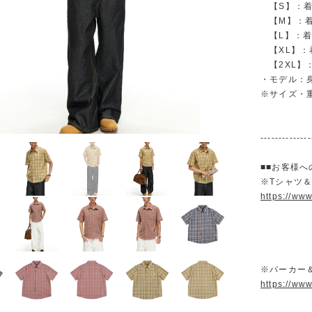
【S】：着丈 
【M】：着丈 
【L】：着丈 
【XL】：着丈
【2XL】：着
・モデル：身長
※サイズ・
--------------
■■お客様へ
※Tシャツ
https://ww
※パーカー
https://ww