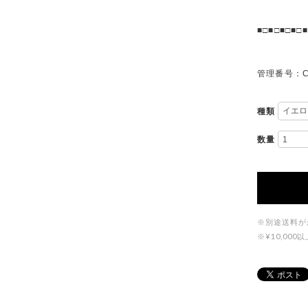
■□■□■□■□■
管理番号：C
種類
数量
※別途送料が
※¥10,0