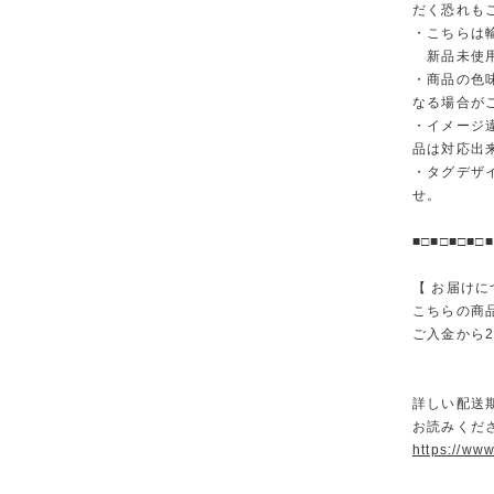
だく恐れも
・こちらは
新品未使用
・商品の色
なる場合が
・イメージ
品は対応出
・タグデザ
せ。
■□■□■□■□■
【 お届けに
こちらの商
ご入金から
詳しい配送
お読みくださ
https://ww