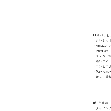
--------------
■■選べるお
・クレジットカ
・Amazonp
・PayPay
・キャリア決済（
・銀行振
・コンビニ
・Pay-easy
・後払い決
--------------
◼️注意事項
・タイミン