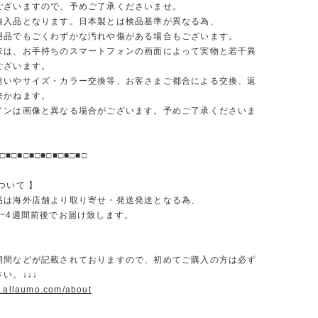
ございますので、予めご了承くださいませ。
輸入品となります。日本製とは検品基準が異なる為、
品でもごくわずかな汚れや傷がある場合もございます。
味は、お手持ちのスマートフォンの画面によって実物と若干異
ございます。
違いやサイズ・カラー交換等、お客さまご都合による交換、返
来かねます。
インは画像と異なる場合がございます。予めご了承くださいま
□■□■□■□■□■□■□■□
ついて 】
品は海外店舗より取り寄せ・発送発送となる為、
2~4週間前後でお届け致します。
期間などが記載されておりますので、初めてご購入の方は必ず
い。↓↓↓
w.allaumo.com/about