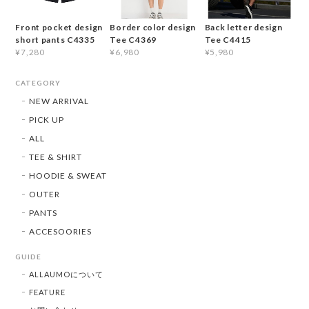
Front pocket design
Border color design
Back letter design
short pants C4335
Tee C4369
Tee C4415
¥7,280
¥6,980
¥5,980
CATEGORY
NEW ARRIVAL
PICK UP
ALL
TEE & SHIRT
HOODIE & SWEAT
OUTER
PANTS
ACCESOORIES
GUIDE
ALLAUMOについて
FEATURE