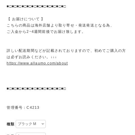
■□■□■□■□■□■□■□■□■□■□■□■□
【 お届けについて 】
こちらの商品は海外店舗より取り寄せ・発送発送となる為、
ご入金から2~4週間前後でお届け致します。
詳しい配送期間などが記載されておりますので、初めてご購入の方
は必ずお読みください。↓↓↓
https://www.allaumo.com/about
■□■□■□■□■□■□■□■□■□■□■□■□
管理番号：C4213
種類