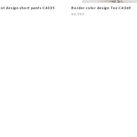
ket design short pants C4335
Border color design Tee C4369
¥6,980