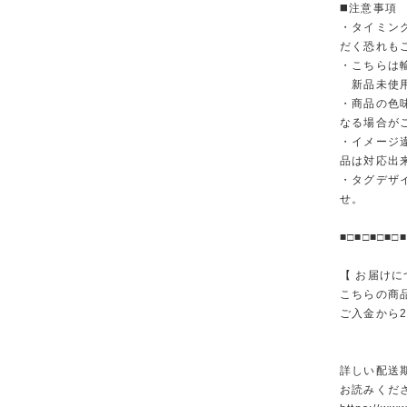
◼️注意事項
・タイミン
だく恐れも
・こちらは
新品未使用
・商品の色
なる場合が
・イメージ
品は対応出
・タグデザ
せ。
■□■□■□■□■
【 お届けに
こちらの商
ご入金から
詳しい配送
お読みくださ