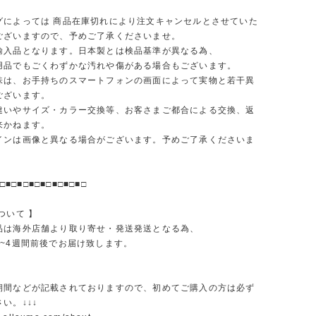
グによっては 商品在庫切れにより注文キャンセルとさせていた
ございますので、予めご了承くださいませ。
輸入品となります。日本製とは検品基準が異なる為、
品でもごくわずかな汚れや傷がある場合もございます。
味は、お手持ちのスマートフォンの画面によって実物と若干異
ございます。
違いやサイズ・カラー交換等、お客さまご都合による交換、返
来かねます。
インは画像と異なる場合がございます。予めご了承くださいま
□■□■□■□■□■□■□■□
ついて 】
品は海外店舗より取り寄せ・発送発送となる為、
2~4週間前後でお届け致します。
期間などが記載されておりますので、初めてご購入の方は必ず
い。↓↓↓