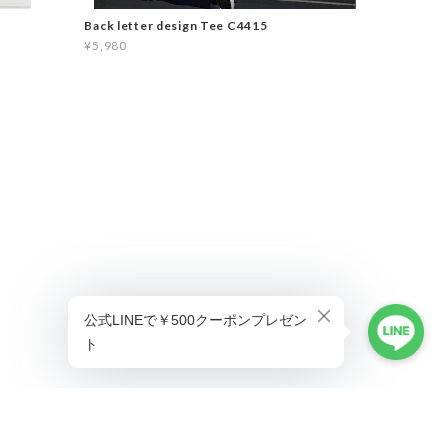
Back letter design Tee C4415
¥5,980