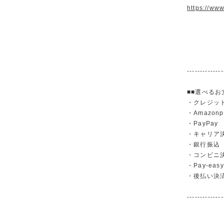
https://ww
--------------
■■選べるお
・クレジットカ
・Amazonp
・PayPay
・キャリア決済（
・銀行振
・コンビニ
・Pay-easy
・後払い決
--------------