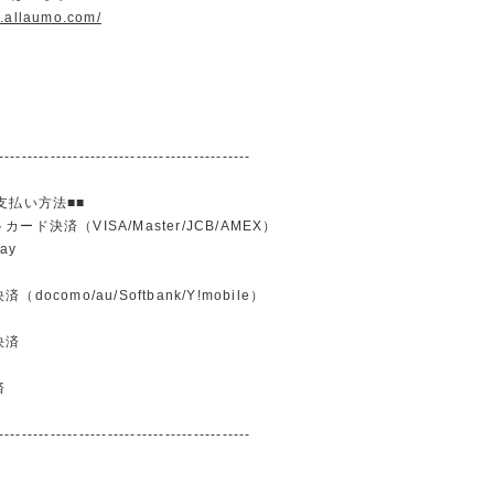
w.allaumo.com/
--------------------------------------------
支払い方法■■
ード決済（VISA/Master/JCB/AMEX）
ay
docomo/au/Softbank/Y!mobile）
込
決済
済
--------------------------------------------