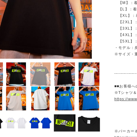
【M】：着丈 
【L】：着丈 
【XL】：着丈
【2XL】：着
【3XL】：着
【4XL】：着
【5XL】：着
・モデル：身
※サイズ・
--------------
■■お客様へ
※Tシャツ
https://ww
※パーカー