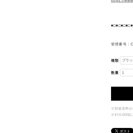
https://ww
■□■□■□■□■
管理番号：C
種類
数量
※別途送料が
※¥10,0