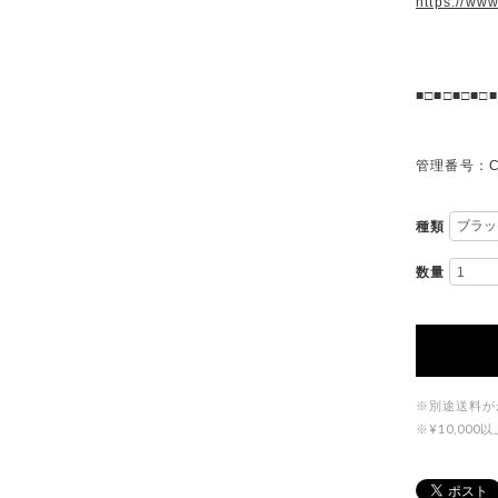
https://ww
■□■□■□■□■
管理番号：C
種類
数量
※別途送料が
※¥10,0