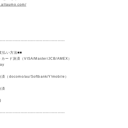
w.allaumo.com/
--------------------------------------------
支払い方法■■
ード決済（VISA/Master/JCB/AMEX）
ay
docomo/au/Softbank/Y!mobile）
込
決済
済
--------------------------------------------