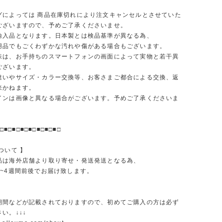
グによっては 商品在庫切れにより注文キャンセルとさせていた
ございますので、予めご了承くださいませ。
輸入品となります。日本製とは検品基準が異なる為、
品でもごくわずかな汚れや傷がある場合もございます。
味は、お手持ちのスマートフォンの画面によって実物と若干異
ございます。
違いやサイズ・カラー交換等、お客さまご都合による交換、返
来かねます。
インは画像と異なる場合がございます。予めご了承くださいま
□■□■□■□■□■□■□■□
ついて 】
品は海外店舗より取り寄せ・発送発送となる為、
2~4週間前後でお届け致します。
期間などが記載されておりますので、初めてご購入の方は必ず
い。↓↓↓