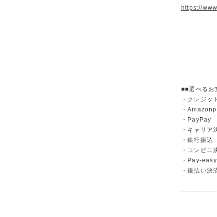
https://ww
--------------
■■選べるお
・クレジットカ
・Amazonp
・PayPay
・キャリア決済（
・銀行振
・コンビニ
・Pay-easy
・後払い決
--------------