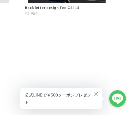
Back letter design Tee C4415
¥5,980