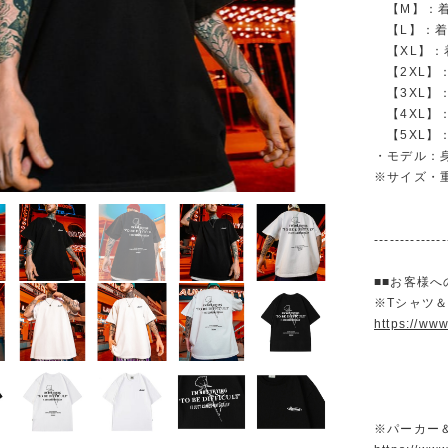
【M】：着丈 
【L】：着丈 
【XL】：着丈
【2XL】：着
【3XL】：着
【4XL】：着
【5XL】：着
・モデル：身
※サイズ・
--------------
■■お客様へ
※Tシャツ
https://ww
※パーカー