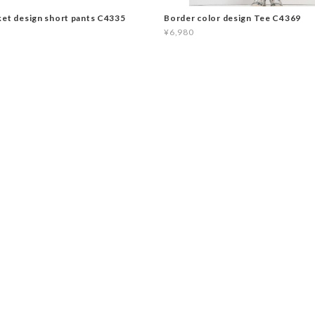
ket design short pants C4335
Border color design Tee C4369
¥6,980