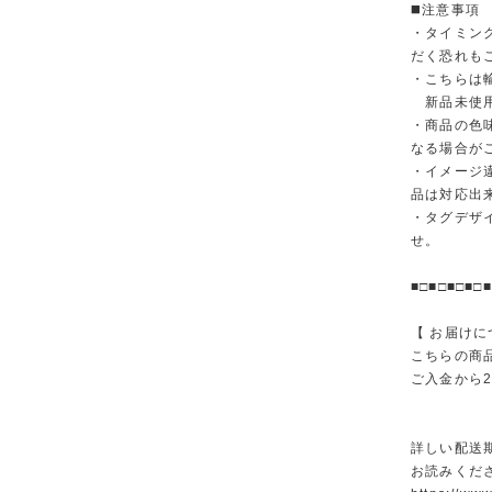
◼️注意事項
・タイミン
だく恐れも
・こちらは
新品未使用
・商品の色
なる場合が
・イメージ
品は対応出
・タグデザ
せ。
■□■□■□■□■
【 お届けに
こちらの商
ご入金から
詳しい配送
お読みくださ