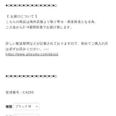
■□■□■□■□■□■□■□■□■□■□■□■□
【 お届けについて 】
こちらの商品は海外店舗より取り寄せ・発送発送となる為、
ご入金から2~4週間前後でお届け致します。
詳しい配送期間などが記載されておりますので、初めてご購入の方
は必ずお読みください。↓↓↓
https://www.allaumo.com/about
■□■□■□■□■□■□■□■□■□■□■□■□
管理番号：C4205
種類