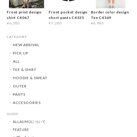
Front print design
Front pocket design
Border color design
shirt C4067
short pants C4335
Tee C4369
¥6,580
¥7,280
¥6,980
CATEGORY
NEW ARRIVAL
PICK UP
ALL
TEE & SHIRT
HOODIE & SWEAT
OUTER
PANTS
ACCESOORIES
GUIDE
ALLAUMOについて
FEATURE