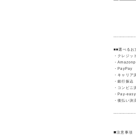
--------------
■■選べるお
・クレジットカ
・Amazonp
・PayPay
・キャリア決済（
・銀行振
・コンビニ
・Pay-easy
・後払い決
--------------
◼️注意事項