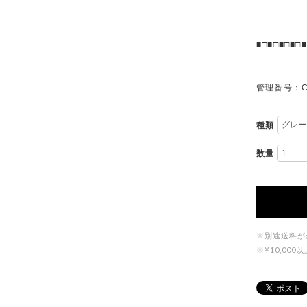
■□■□■□■□■
管理番号：C
種類
数量
※別途送料が
※¥10,0