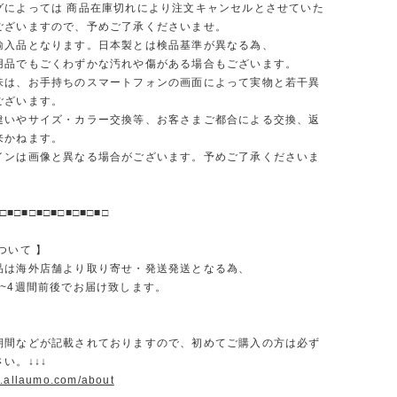
グによっては 商品在庫切れにより注文キャンセルとさせていた
ございますので、予めご了承くださいませ。
輸入品となります。日本製とは検品基準が異なる為、
品でもごくわずかな汚れや傷がある場合もございます。
味は、お手持ちのスマートフォンの画面によって実物と若干異
ございます。
違いやサイズ・カラー交換等、お客さまご都合による交換、返
来かねます。
インは画像と異なる場合がございます。予めご了承くださいま
□■□■□■□■□■□■□■□
ついて 】
品は海外店舗より取り寄せ・発送発送となる為、
2~4週間前後でお届け致します。
期間などが記載されておりますので、初めてご購入の方は必ず
い。↓↓↓
w.allaumo.com/about