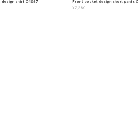
t design shirt C4067
Front pocket design short pants 
¥7,280