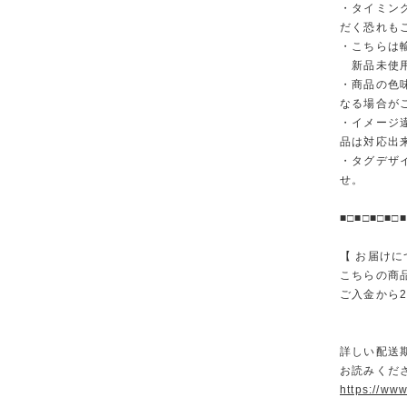
・タイミン
だく恐れも
・こちらは
新品未使用
・商品の色
なる場合が
・イメージ
品は対応出
・タグデザ
せ。
■□■□■□■□■
【 お届けに
こちらの商
ご入金から
詳しい配送
お読みくださ
https://ww