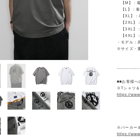
【M】：着丈 
【L】：着丈 
【XL】：着丈
【2XL】：着
【3XL】：着
【4XL】：着
・モデル：身長
※サイズ・
--------------
■■お客様へ
※Tシャツ
https://ww
※パーカー
https://ww