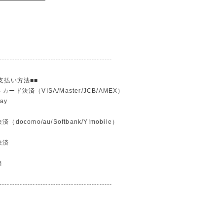
--------------------------------------------
支払い方法■■
ード決済（VISA/Master/JCB/AMEX）
ay
docomo/au/Softbank/Y!mobile）
込
決済
済
--------------------------------------------