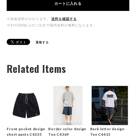
カートに入れる
※別途送料がかかります。
送料を確認する
※¥10,000以上のご注文で国内送料が無料になります。
通報する
Related Items
Front pocket design
Border color design
Back letter design
short pants C4335
Tee C4369
Tee C4415