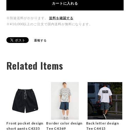
カートに入れる
※別途送料がかかります。
送料を確認する
※¥10,000以上のご注文で国内送料が無料になります。
通報する
Related Items
Front pocket design
Border color design
Back letter design
short pants C4335
Tee C4369
Tee C4415