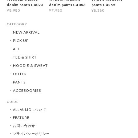
denim pants C4073
denim pants C4086
pants C4255
¥8,980
¥7,980
¥8,380
CATEGORY
NEW ARRIVAL
PICK UP
ALL
TEE & SHIRT
HOODIE & SWEAT
OUTER
PANTS
ACCESOORIES
GUIDE
ALLAUMOについて
FEATURE
お問い合わせ
プライバシーポリシー