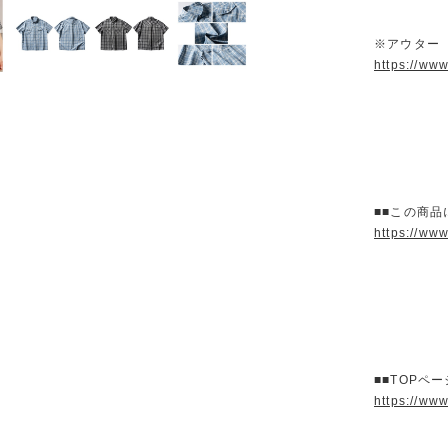
※アウター
https://ww
■■この商品
https://ww
■■TOPペ
https://ww