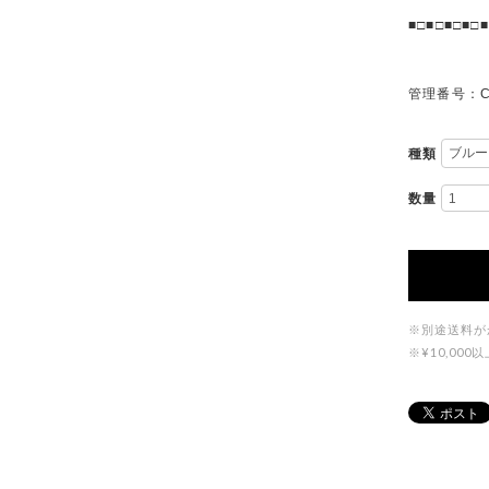
■□■□■□■□■
管理番号：C
種類
数量
※別途送料が
※¥10,0