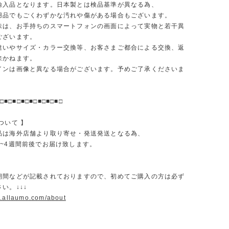
輸入品となります。日本製とは検品基準が異なる為、
品でもごくわずかな汚れや傷がある場合もございます。
味は、お手持ちのスマートフォンの画面によって実物と若干異
ございます。
違いやサイズ・カラー交換等、お客さまご都合による交換、返
来かねます。
インは画像と異なる場合がございます。予めご了承くださいま
□■□■□■□■□■□■□■□
ついて 】
品は海外店舗より取り寄せ・発送発送となる為、
2~4週間前後でお届け致します。
期間などが記載されておりますので、初めてご購入の方は必ず
い。↓↓↓
w.allaumo.com/about