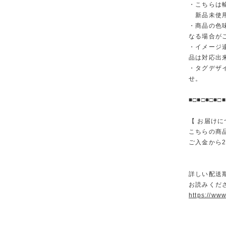
・こちらは
新品未使用
・商品の色
なる場合が
・イメージ
品は対応出
・タグデザ
せ。
■□■□■□■□■
【 お届けに
こちらの商
ご入金から
詳しい配送
お読みくださ
https://ww