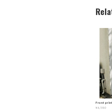
Rela
Front prin
¥6,580