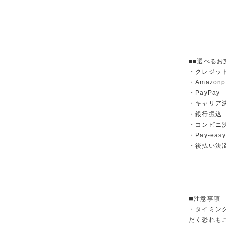
--------------
■■選べるお
・クレジットカ
・Amazonp
・PayPay
・キャリア決済（
・銀行振
・コンビニ
・Pay-easy
・後払い決
--------------
◼️注意事項
・タイミン
だく恐れも