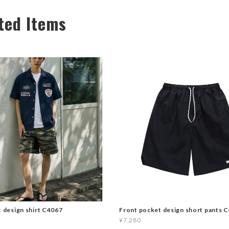
ted Items
t design shirt C4067
Front pocket design short pants 
¥7,280