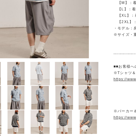
【M】：着丈 
【L】：着丈 
【XL】：着丈
【2XL】：着
・モデル：身長
※サイズ・
--------------
■■お客様へ
※Tシャツ
https://ww
※パーカー
https://ww