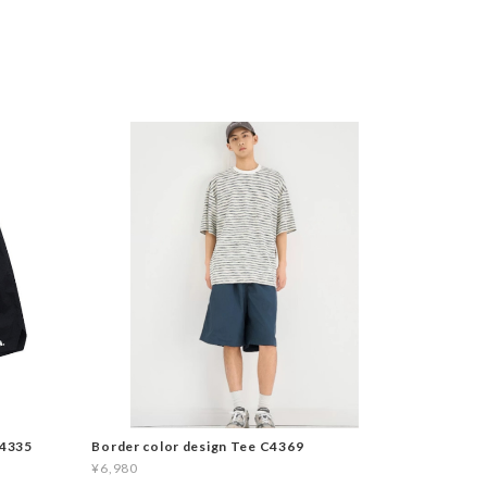
C4335
Border color design Tee C4369
¥6,980