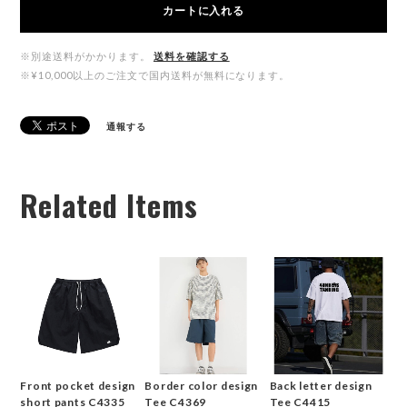
カートに入れる
※別途送料がかかります。
送料を確認する
※¥10,000以上のご注文で国内送料が無料になります。
通報する
Related Items
Front pocket design
Border color design
Back letter design
short pants C4335
Tee C4369
Tee C4415